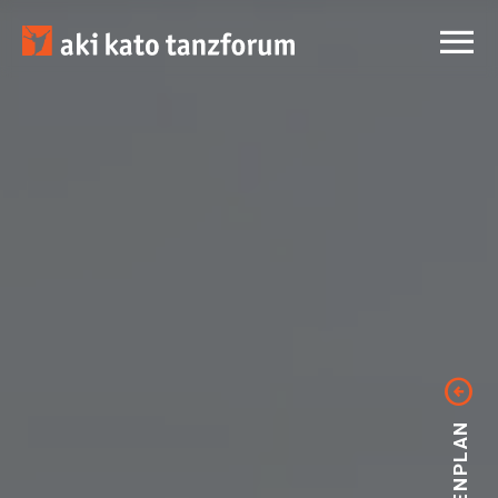


STUNDENPLAN